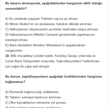
Bu kararın alınmasında, aşağıdakilerden hangisinin etkili olduğu
savunulabilir?
A) Bu yörelerde yaşayan Türklerin sayıca az olması
B) Wilson İlkeleri’nin ve uluslararası hukukun dikkate alınması
C) Halkoylaması düşüncesinin azınlıklar tarafından ortaya atılması
D) Halkoylamasının Milletler Cemiyeti gözetiminde yapılmasının
kararlaştırılması
E) Batılı devletlerin Mondros Mütarekesi’ni uygulamaktan
vazgeçmesi
18-
Milli mücadeleyi yürüten kadro, Kurtuluş Savaşı yıllarında ve
Lozan Barış Görüşmeleri sırasında, “kapi-tülasyonların” kaldırılması
için yoğun bir çaba sarf etmiştir.
Bu durum, kapitülasyonların aşağıdaki özelliklerinden hangisine
bağlanamaz?
A) Ekonomik bağımsızlığı zedelemesi
B) Yabancı sermaye baskısını artırması
C) Ülke kaynaklarının erimesine yol açması
D) Yerli üretimin gelişmesini engellemesi