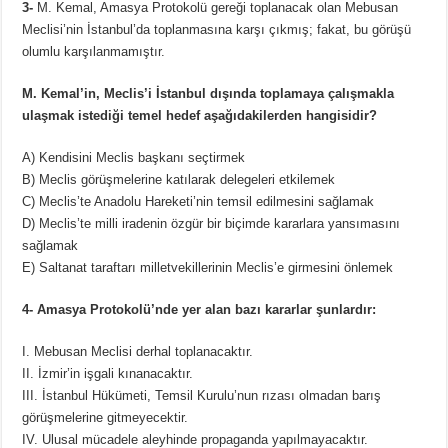
3-
M. Kemal, Amasya Protokolü gereği toplanacak olan Mebusan
Meclisi’nin İstanbul’da toplanmasına karşı çıkmış; fakat, bu görüşü
olumlu karşılanmamıştır.
M. Kemal’in, Meclis’i İstanbul dışında toplamaya çalışmakla
ulaşmak istediği temel hedef aşağıdakilerden hangisidir?
A) Kendisini Meclis başkanı seçtirmek
B) Meclis görüşmelerine katılarak delegeleri etkilemek
C) Meclis’te Anadolu Hareketi’nin temsil edilmesini sağlamak
D) Meclis’te milli iradenin özgür bir biçimde kararlara yansımasını
sağlamak
E) Saltanat taraftarı milletvekillerinin Meclis’e girmesini önlemek
4- Amasya Protokolü’nde yer alan bazı kararlar şunlardır:
I. Mebusan Meclisi derhal toplanacaktır.
II. İzmir’in işgali kınanacaktır.
III. İstanbul Hükümeti, Temsil Kurulu’nun rızası olmadan barış
görüşmelerine gitmeyecektir.
IV. Ulusal mücadele aleyhinde propaganda yapılmayacaktır.