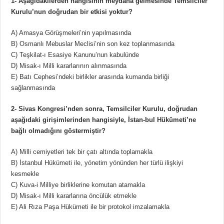
1- Aşağıdakilerden hangisinin meydana gelmesinde Temsilciler
Kurulu’nun doğrudan bir etkisi yoktur?
A) Amasya Görüşmeleri’nin yapılmasında
B) Osmanlı Mebuslar Meclisi’nin son kez toplanmasında
C) Teşkilat-ı Esasiye Kanunu’nun kabulünde
D) Misak-ı Milli kararlarının alınmasında
E) Batı Cephesi’ndeki birlikler arasında kumanda birliği
sağlanmasında
2- Sivas Kongresi’nden sonra, Temsilciler Kurulu, doğrudan
aşağıdaki girişimlerinden hangisiyle, İstan-bul Hükümeti’ne
bağlı olmadığını göstermiştir?
A) Milli cemiyetleri tek bir çatı altında toplamakla
B) İstanbul Hükümeti ile, yönetim yönünden her türlü ilişkiyi
kesmekle
C) Kuva-i Milliye birliklerine komutan atamakla
D) Misak-ı Milli kararlarına öncülük etmekle
E) Ali Rıza Paşa Hükümeti ile bir protokol imzalamakla