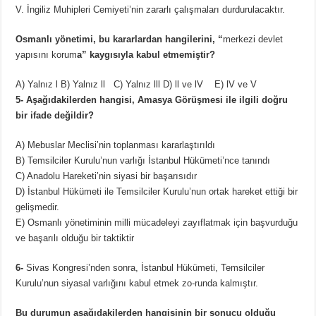
V. İngiliz Muhipleri Cemiyeti’nin zararlı çalışmaları durdurulacaktır.
Osmanlı yönetimi, bu kararlardan hangilerini, “
merkezi devlet
yapısını korum
a” kaygısıyla kabul etmemiştir?
A) Yalnız l B) Yalnız ll C) Yalnız lll D) ll ve lV E) lV ve V
5- Aşağıdakilerden hangisi, Amasya Görüşmesi ile ilgili doğru
bir ifade değildir?
A) Mebuslar Meclisi’nin toplanması kararlaştırıldı
B) Temsilciler Kurulu’nun varlığı İstanbul Hükümeti’nce tanındı
C) Anadolu Hareketi’nin siyasi bir başarısıdır
D) İstanbul Hükümeti ile Temsilciler Kurulu’nun ortak hareket ettiği bir
gelişmedir.
E) Osmanlı yönetiminin milli mücadeleyi zayıflatmak için başvurduğu
ve başarılı olduğu bir taktiktir
6-
Sivas Kongresi’nden sonra, İstanbul Hükümeti, Temsilciler
Kurulu’nun siyasal varlığını kabul etmek zo-runda kalmıştır.
Bu durumun aşağıdakilerden hangisinin bir sonucu olduğu