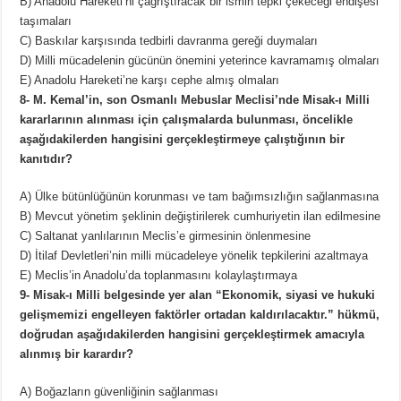
B) Anadolu Hareketi’ni çağrıştıracak bir ismin tepki çekeceği endişesi
taşımaları
C) Baskılar karşısında tedbirli davranma gereği duymaları
D) Milli mücadelenin gücünün önemini yeterince kavramamış olmaları
E) Anadolu Hareketi’ne karşı cephe almış olmaları
8- M. Kemal’in, son Osmanlı Mebuslar Meclisi’nde Misak-ı Milli
kararlarının alınması için çalışmalarda bulunması, öncelikle
aşağıdakilerden hangisini gerçekleştirmeye çalıştığının bir
kanıtıdır?
A) Ülke bütünlüğünün korunması ve tam bağımsızlığın sağlanmasına
B) Mevcut yönetim şeklinin değiştirilerek cumhuriyetin ilan edilmesine
C) Saltanat yanlılarının Meclis’e girmesinin önlenmesine
D) İtilaf Devletleri’nin milli mücadeleye yönelik tepkilerini azaltmaya
E) Meclis’in Anadolu’da toplanmasını kolaylaştırmaya
9- Misak-ı Milli belgesinde yer alan “Ekonomik, siyasi ve hukuki
gelişmemizi engelleyen faktörler ortadan kaldırılacaktır.” hükmü,
doğrudan aşağıdakilerden hangisini gerçekleştirmek amacıyla
alınmış bir karardır?
A) Boğazların güvenliğinin sağlanması