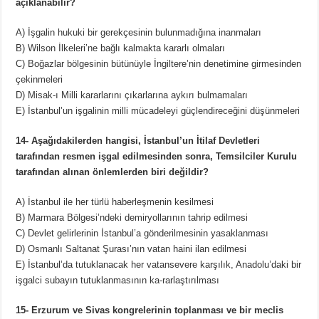
açıklanabilir?
A) İşgalin hukuki bir gerekçesinin bulunmadığına inanmaları
B) Wilson İlkeleri’ne bağlı kalmakta kararlı olmaları
C) Boğazlar bölgesinin bütünüyle İngiltere’nin denetimine girmesinden
çekinmeleri
D) Misak-ı Milli kararlarını çıkarlarına aykırı bulmamaları
E) İstanbul’un işgalinin milli mücadeleyi güçlendireceğini düşünmeleri
14- Aşağıdakilerden hangisi, İstanbul’un İtilaf Devletleri
tarafından resmen işgal edilmesinden sonra, Temsilciler Kurulu
tarafından alınan önlemlerden biri değildir?
A) İstanbul ile her türlü haberleşmenin kesilmesi
B) Marmara Bölgesi’ndeki demiryollarının tahrip edilmesi
C) Devlet gelirlerinin İstanbul’a gönderilmesinin yasaklanması
D) Osmanlı Saltanat Şurası’nın vatan haini ilan edilmesi
E) İstanbul’da tutuklanacak her vatansevere karşılık, Anadolu’daki bir
işgalci subayın tutuklanmasının ka-rarlaştırılması
15- Erzurum ve Sivas kongrelerinin toplanması ve bir meclis