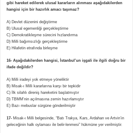
gibi hareket edilerek ulusal kararların alınması aşağıdakilerden
hangisi için bir hazırlık amacı taşımaz?
A) Devlet düzenini değiştirme
B) Ulusal egemenliği gerçekleştirme
C) Demokratikleşme sürecini hızlandırma
D) Milli bağımsızlığı gerçekleştirme
E) Hilafetin etrafında birleşme
16- Aşağıdakilerden hangisi, İstanbul’un işgali ile ilgili doğru bir
ifade değildir?
A) Milli iradeyi yok etmeye yöneliktir
B) Misak-ı Milli kararlarına karşı bir tepkidir
C) İlk silahlı direniş hareketini başlatmıştır
D) TBMM’nin açılmasına zemin hazırlamıştır
E) Bazı mebuslar sürgüne gönderilmiştir
17-
Misak-ı Milli belgesinde, “Batı Trakya, Kars, Ardahan ve Artvin’in
geleceğinin halk oylaması ile belir-lenmesi” hükmüne yer verilmiştir.