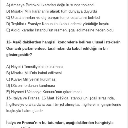
A) Amasya Protokolü kararları doğrultusunda toplandı
B) Misak-ı Milli kararlarını alarak tüm dünyaya duyurdu
C) Ulusal sınırları ve dış barışın temel esaslarını belirledi
D) Teşkilat-ı Esasiye Kanunu’nu kabul ederek yürürlüğe koydu
E) Aldığı kararlar İstanbul’un resmen işgal edilmesine neden oldu
12- Aşağıdakilerden hangisi, kongrelerle beliren ulusal isteklerin
Osmanlı parlamentosu tarafından da kabul edildiğinin bir
göstergesidir?
A) Heyet-i Temsiliye’nin kurulması
B) Misak-ı Milli’nin kabul edilmesi
C) Kuva-i Milliye’nin kurulması
D) Düzenli ordunun kurulması
E) Hıyanet-i Vataniye Kanunu’nun çıkarılması
13-
İtalya ve Fransa, 16 Mart 1919’da İstanbul’un işgali sırasında,
İngiltere’ye oranla daha pasif bir rol almış-lar, İngiltere’nin girişimlerine
kuşkuyla bakmışlardır.
İtalya ve Fransa’nın bu tutumları, aşağıdakilerden hangisiyle