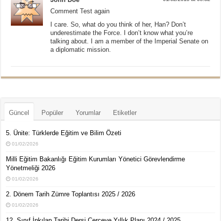
Comment Test again
I care. So, what do you think of her, Han? Don’t
underestimate the Force. I don’t know what you’re
talking about. I am a member of the Imperial Senate on
a diplomatic mission.
Güncel
Popüler
Yorumlar
Etiketler
5. Ünite: Türklerde Eğitim ve Bilim Özeti
01/02/2026
Milli Eğitim Bakanlığı Eğitim Kurumları Yönetici Görevlendirme
Yönetmeliği 2026
01/02/2026
2. Dönem Tarih Zümre Toplantısı 2025 / 2026
01/02/2026
12. Sınıf İnkılap Tarihi Dersi Çerçeve Yıllık Planı 2024 / 2025