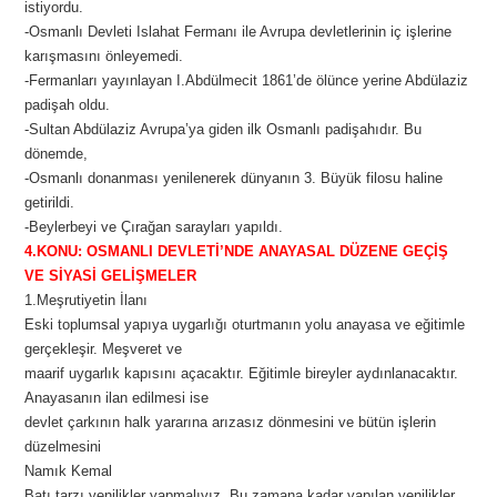
istiyordu.
-Osmanlı Devleti Islahat Fermanı ile Avrupa devletlerinin iç işlerine
karışmasını önleyemedi.
-Fermanları yayınlayan I.Abdülmecit 1861’de ölünce yerine Abdülaziz
padişah oldu.
-Sultan Abdülaziz Avrupa’ya giden ilk Osmanlı padişahıdır. Bu
dönemde,
-Osmanlı donanması yenilenerek dünyanın 3. Büyük filosu haline
getirildi.
-Beylerbeyi ve Çırağan sarayları yapıldı.
4.KONU: OSMANLI DEVLETİ’NDE ANAYASAL DÜZENE GEÇİŞ
VE SİYASİ GELİŞMELER
1.Meşrutiyetin İlanı
Eski toplumsal yapıya uygarlığı oturtmanın yolu anayasa ve eğitimle
gerçekleşir. Meşveret ve
maarif uygarlık kapısını açacaktır. Eğitimle bireyler aydınlanacaktır.
Anayasanın ilan edilmesi ise
devlet çarkının halk yararına arızasız dönmesini ve bütün işlerin
düzelmesini
Namık Kemal
Batı tarzı yenilikler yapmalıyız. Bu zamana kadar yapılan yenilikler