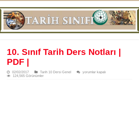
10. Sınıf Tarih Ders Notları |
PDF |
10.
02/02/2017
Tarih 10 Dersi Genel
yorumlar kapalı
Sınıf
124,565 Görünümler
Tarih
Ders
Notları
|
PDF
|
için