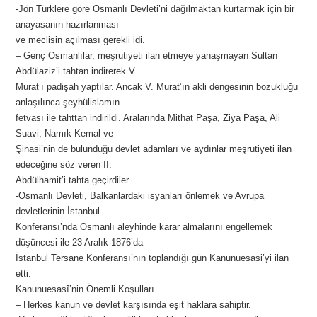
-Jön Türklere göre Osmanlı Devleti’ni dağılmaktan kurtarmak için bir
anayasanın hazırlanması
ve meclisin açılması gerekli idi.
– Genç Osmanlılar, meşrutiyeti ilan etmeye yanaşmayan Sultan
Abdülaziz’i tahtan indirerek V.
Murat’ı padişah yaptılar. Ancak V. Murat’ın akli dengesinin bozukluğu
anlaşılınca şeyhülislamın
fetvası ile tahttan indirildi. Aralarında Mithat Paşa, Ziya Paşa, Ali
Suavi, Namık Kemal ve
Şinasi’nin de bulunduğu devlet adamları ve aydınlar meşrutiyeti ilan
edeceğine söz veren II.
Abdülhamit’i tahta geçirdiler.
-Osmanlı Devleti, Balkanlardaki isyanları önlemek ve Avrupa
devletlerinin İstanbul
Konferansı’nda Osmanlı aleyhinde karar almalarını engellemek
düşüncesi ile 23 Aralık 1876’da
İstanbul Tersane Konferansı’nın toplandığı gün Kanunuesasi’yi ilan
etti.
Kanunuesasî’nin Önemli Koşulları
– Herkes kanun ve devlet karşısında eşit haklara sahiptir.