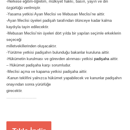
-Herkese eğitim-öğretim, mülkiyet hakkı, basın, yayın ve din
özgürlüğü verilmiştir.
-Yasama yetkisi Ayan Meclisi ve Mebusan Meclisi’ne aittir.
-Ayan Meclisi üyeleri padişah tarafından ölünceye kadar kalma
kaydıyla tayin edilecektir.
-Mebusan Meclisi’nin üyeleri dört yılda bir yapılan seçimle erkeklerin
seçeceği
milletvekillerinden oluşacaktır.
-Yürütme yetkisi padişahın bulunduğu bakanlar kuruluna aittir.
-Hükümetin kurulması ve görevden alınması yetkisi
padişaha
aittir.
– Hükümet padişaha karşı sorumludur.
-Meclisi açma ve kapama yetkisi padişaha aittir.
-Kanun teklifini yalnızca hükümet yapabilecek ve kanunlar padişahın
onayından sonra yürürlüğe
girecektir.
……………………