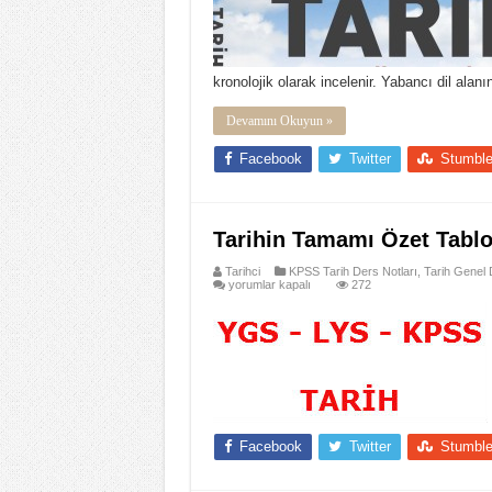
kronolojik olarak incelenir. Yabancı dil ala
Devamını Okuyun »
Facebook
Twitter
Stumbl
Tarihin Tamamı Özet Tabl
Tarihci
KPSS Tarih Ders Notları
,
Tarih Genel 
Tarihin
yorumlar kapalı
272
Tamamı
Özet
Tablo
için
Facebook
Twitter
Stumbl