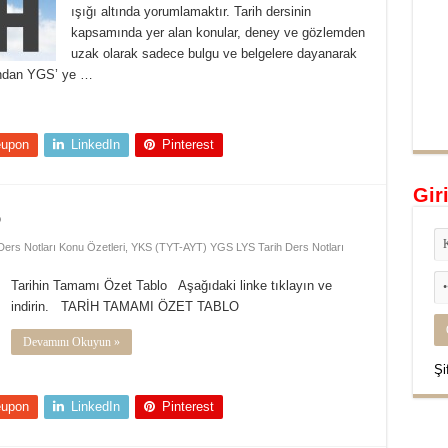
ışığı altında yorumlamaktır. Tarih dersinin
kapsamında yer alan konular, deney ve gözlemden
uzak olarak sadece bulgu ve belgelere dayanarak
nından YGS’ ye …
eupon
LinkedIn
Pinterest
Gir
o
Ders Notları Konu Özetleri
,
YKS (TYT-AYT) YGS LYS Tarih Ders Notları
Tarihin Tamamı Özet Tablo Aşağıdaki linke tıklayın ve
indirin. TARİH TAMAMI ÖZET TABLO
Devamını Okuyun »
Şi
eupon
LinkedIn
Pinterest