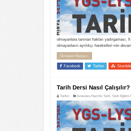
Soru
ve
Ceva
için
olmayanlara tanınan hakları yadırgaması, II
olmayanların ayrılıkçı hareketleri¬nin deva
Devamını Okuyun »
Facebook
Twitter
Stumbl
Tarih Dersi Nasıl Çalışılır?
Tarihci
Sınavlara Hazırlık Tarih
,
Tarih Eğitimi 