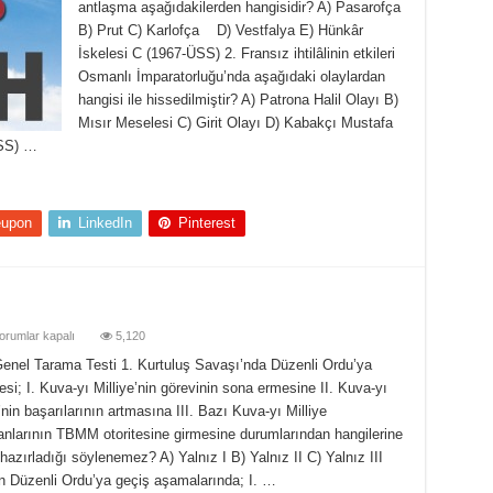
antlaşma aşağıdakilerden hangisidir? A) Pasarofça
B) Prut C) Karlofça D) Vestfalya E) Hünkâr
İskelesi C (1967-ÜSS) 2. Fransız ihtilâlinin etkileri
Osmanlı İmparatorluğu’nda aşağıdaki olaylardan
hangisi ile hissedilmiştir? A) Patrona Halil Olayı B)
Mısır Meselesi C) Girit Olayı D) Kabakçı Mustafa
ÜSS) …
eupon
LinkedIn
Pinterest
arih
orumlar kapalı
5,120
enel
arama
Genel Tarama Testi 1. Kurtuluş Savaşı’nda Düzenli Ordu’ya
esti
esi; I. Kuva-yı Milliye’nin görevinin sona ermesine II. Kuva-yı
in
’nin başarılarının artmasına III. Bazı Kuva-yı Milliye
nlarının TBMM otoritesine girmesine durumlarından hangilerine
hazırladığı söylenemez? A) Yalnız I B) Yalnız II C) Yalnız III
e’den Düzenli Ordu’ya geçiş aşamalarında; I. …