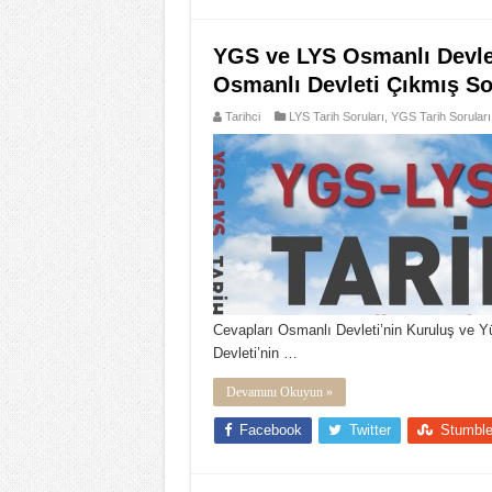
YGS ve LYS Osmanlı Devle
Osmanlı Devleti Çıkmış Sor
Tarihci
LYS Tarih Soruları
,
YGS Tarih Soruları
Cevapları Osmanlı Devleti’nin Kuruluş ve 
Devleti’nin …
Devamını Okuyun »
Facebook
Twitter
Stumbl