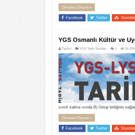
Devamını Okuyun »
Facebook
Twitter
Stumbl
YGS Osmanlı Kültür ve Uyg
Tarihci
YGS Tarih Soruları
1
16,039
sınırlı kalma¬sında B) Üslup birliğinin sa
Devamını Okuyun »
Facebook
Twitter
Stumbl