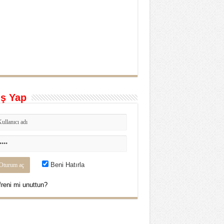
iş Yap
Beni Hatırla
freni mi unuttun?