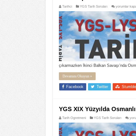
YGS
Tarihci
YGS Tarih Soruları
yorumlar kapa
I.
Dünya
Savaşı’nın
Sonuna
Kadar
Osmanlı
Devleti
Soruları
ve
Cevapları
için
çıkarmazken İkinci Balkan Savaşı’nda Osman
Devamını Okuyun »
Facebook
Twitter
Stumbl
YGS XIX Yüzyılda Osmanlı 
YG
Tarih Ogretmeni
YGS Tarih Soruları
yoru
XIX
Yüzy
Osm
Devl
Çık