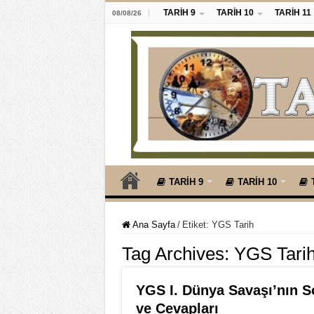
TARİH 9
TARİH 10
TARİH 11
08/08/26
TARİH 9
TARİH 10
Ana Sayfa
/
Etiket:
YGS Tarih
Tag Archives:
YGS Tari
YGS I. Dünya Savaşı’nın S
ve Cevapları