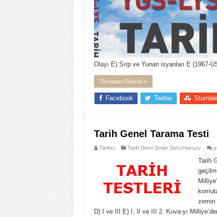
Olayı E) Sırp ve Yunan isyanları E (1967-
Devamını Okuyun »
Facebook
Twitter
Stumbl
Tarih Genel Tarama Testi
T
Tarihci
Tarih Dersi Sınav Soru Havuzu
y
G
T
Tarih 
T
geçilm
iç
Milliye
komuta
zemin 
D) I ve III E) I, II ve III 2. Kuva-yı Milliy