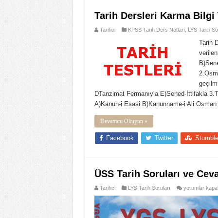
Tarih Dersleri Karma Bilgi 
Tarihci
KPSS Tarih Ders Notları
,
LYS Tarih So
Tarih 
verilen
B)Sene
2.Osma
geçilm
DTanzimat Fermanıyla E)Sened-İttifakla 3.Tür
A)Kanun-i Esasi B)Kanunname-i Ali Osman 
Devamını Okuyun »
Facebook
Twitter
Stumbl
ÜSS Tarih Soruları ve Ceva
ÜSS
Tarihci
LYS Tarih Soruları
yorumlar kapal
Tarih
Soruları
ve
Cevapları
için