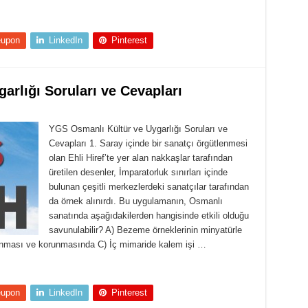
eupon
LinkedIn
Pinterest
arlığı Soruları ve Cevapları
YGS Osmanlı Kültür ve Uygarlığı Soruları ve
Cevapları 1. Saray içinde bir sanatçı örgütlenmesi
olan Ehli Hiref’te yer alan nakkaşlar tarafından
üretilen desenler, İmparatorluk sınırları içinde
bulunan çeşitli merkezlerdeki sanatçılar tarafından
da örnek alınırdı. Bu uygulamanın, Osmanlı
sanatında aşağıdakilerden hangisinde etkili olduğu
savunulabilir? A) Bezeme örneklerinin minyatürle
ğlanması ve korunmasında C) İç mimaride kalem işi …
eupon
LinkedIn
Pinterest