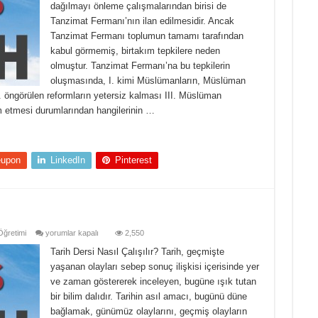
dağılmayı önleme çalışmalarından birisi de
ları
Tanzimat Fermanı’nın ilan edilmesidir. Ancak
pları
Tanzimat Fermanı toplumun tamamı tarafından
kabul görmemiş, birtakım tepkilere neden
olmuştur. Tanzimat Fermanı’na bu tepkilerin
oluşmasında, I. kimi Müslümanların, Müslüman
. öngörülen reformların yetersiz kalması III. Müslüman
m etmesi durumlarından hangilerinin …
eupon
LinkedIn
Pinterest
Tarih
Öğretimi
yorumlar kapalı
2,550
Dersi
Nasıl
Tarih Dersi Nasıl Çalışılır? Tarih, geçmişte
Çalışılır?
yaşanan olayları sebep sonuç ilişkisi içerisinde yer
için
ve zaman göstererek inceleyen, bugüne ışık tutan
bir bilim dalıdır. Tarihin asıl amacı, bugünü düne
bağlamak, günümüz olaylarını, geçmiş olayların