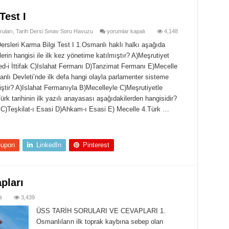
Test I
Tarih
ruları
,
Tarih Dersi Sınav Soru Havuzu
yorumlar kapalı
4,148
Dersleri
Karma
Dersleri Karma Bilgi Test I 1.Osmanlı haklı halkı aşağıda
Bilgi
lerin hangisi ile ilk kez yönetime katılmıştır? A)Meşrutiyet
Test
I
d-i İttifak C)Islahat Fermanı D)Tanzimat Fermanı E)Mecelle
için
nlı Devleti’nde ilk defa hangi olayla parlamenter sisteme
iştir? A)Islahat Fermanıyla B)Mecelleyle C)Meşrutiyetle
k tarihinin ilk yazılı anayasası aşağıdakilerden hangisidir?
C)Teşkilat-ı Esasi D)Ahkam-ı Esasi E) Mecelle 4.Türk …
eupon
LinkedIn
Pinterest
pları
ı
3,439
ÜSS TARİH SORULARI VE CEVAPLARI 1.
Osmanlıların ilk toprak kaybına sebep olan