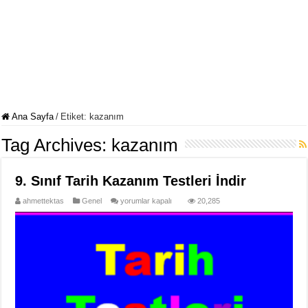
Ana Sayfa
/
Etiket:
kazanım
Tag Archives:
kazanım
9. Sınıf Tarih Kazanım Testleri İndir
9.
ahmettektas
Genel
yorumlar kapalı
20,285
Sınıf
Tarih
Kazanım
Testleri
İndir
için