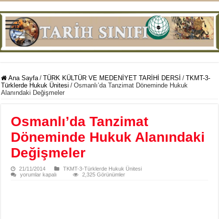
Ana Sayfa
/
TÜRK KÜLTÜR VE MEDENİYET TARİHİ DERSİ
/
TKMT-3-
Türklerde Hukuk Ünitesi
/
Osmanlı’da Tanzimat Döneminde Hukuk
Alanındaki Değişmeler
Osmanlı’da Tanzimat
Döneminde Hukuk Alanındaki
Değişmeler
21/11/2014
TKMT-3-Türklerde Hukuk Ünitesi
Osmanlı’da
yorumlar kapalı
2,325 Görünümler
Tanzimat
Döneminde
Hukuk
Alanındaki
Değişmeler
için