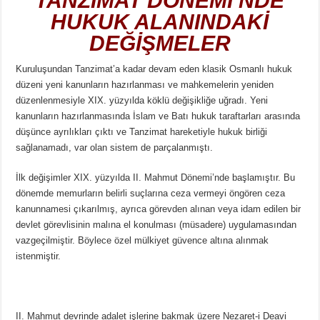
TANZİMAT DÖNEMİ’NDE
HUKUK ALANINDAKİ
DEĞİŞMELER
Kuruluşundan Tanzimat’a kadar devam eden klasik Osmanlı hukuk
düzeni yeni kanunların hazırlanması ve mahkemelerin yeniden
düzenlenmesiyle XIX. yüzyılda köklü değişikliğe uğradı. Yeni
kanunların hazırlanmasında İslam ve Batı hukuk taraftarları arasında
düşünce ayrılıkları çıktı ve Tanzimat hareketiyle hukuk birliği
sağlanamadı, var olan sistem de parçalanmıştı.
İlk değişimler XIX. yüzyılda II. Mahmut Dönemi’nde başlamıştır. Bu
dönemde memurların belirli suçlarına ceza vermeyi öngören ceza
kanunnamesi çıkarılmış, ayrıca görevden alınan veya idam edilen bir
devlet görevlisinin malına el konulması (müsadere) uygulamasından
vazgeçilmiştir. Böylece özel mülkiyet güvence altına alınmak
istenmiştir.
II. Mahmut devrinde adalet işlerine bakmak üzere Nezaret-i Deavi